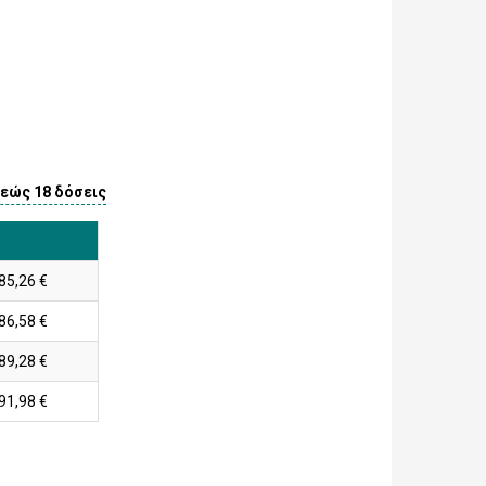
 εώς 18 δόσεις
 85,26 €
 86,58 €
 89,28 €
 91,98 €