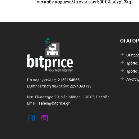
για κάθε παραγγελία άνω των 500€ & μέχρι 3kg.
ΟΙ ΑΓΟ
Οι παρ
Τρόπο
Τρόπο
Αγαπημ
Για παραγγελίες:
2152154855
Εξυπηρέτηση πελατών:
2294093733
Νικ. Πλαστήρα 29, Νέα Μάκρη, 190 05, Ελλάδα
Email:
sales@bitprice.gr