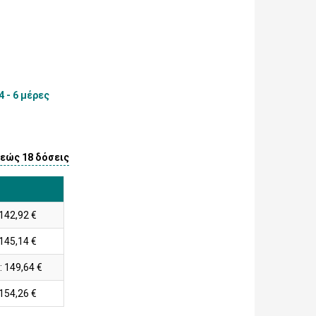
 - 6 μέρες
 εώς 18 δόσεις
 142,92 €
 145,14 €
: 149,64 €
 154,26 €