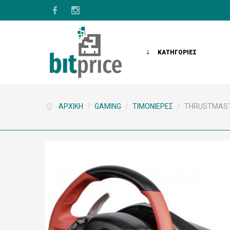
ΚΑΤΗΓΟΡΙΕΣ
ΑΡΧΙΚΉ
/
GAMING
/
ΤΙΜΟΝΙΈΡΕΣ
/
THRUSTMASTE