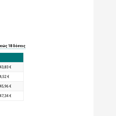
 εώς 18 δόσεις
 43,83 €
4,52 €
 45,96 €
 47,34 €