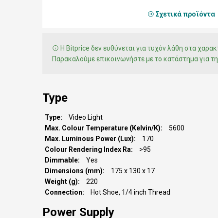
Σχετικά προϊόντα
Η Bitprice δεν ευθύνεται για τυχόν λάθη στα χαρ
Παρακαλούμε επικοινωνήστε με το κατάστημα για τη
Type
Type
Video Light
Max. Colour Temperature (Kelvin/K)
5600
Max. Luminous Power (Lux)
170
Colour Rendering Index Ra
>95
Dimmable
Yes
Dimensions (mm)
175 x 130 x 17
Weight (g)
220
Connection
Hot Shoe, 1/4 inch Thread
Power Supply