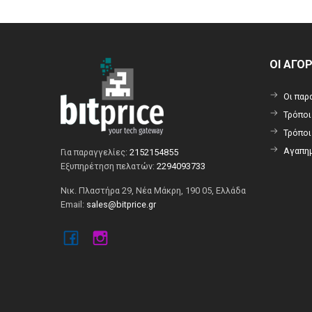
ΟΙ ΑΓΟ
Οι παρ
Τρόπο
Τρόπο
Αγαπημ
Για παραγγελίες:
2152154855
Εξυπηρέτηση πελατών:
2294093733
Νικ. Πλαστήρα 29, Νέα Μάκρη, 190 05, Ελλάδα
Email:
sales@bitprice.gr