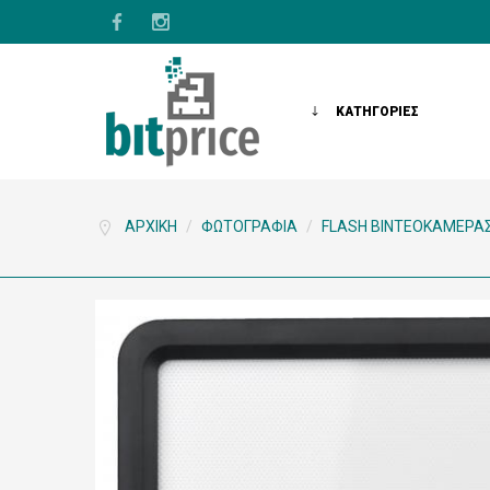
ΚΑΤΗΓΟΡΙΕΣ
ΑΡΧΙΚΉ
/
ΦΩΤΟΓΡΑΦΊΑ
/
FLASH ΒΙΝΤΕΟΚΆΜΕΡΑ