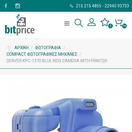
215 215 4855
-
22940 93733
0
Το
καλάθι
σας
είναι
άδειο.
ΑΡΧΙΚΉ
/
ΦΩΤΟΓΡΑΦΊΑ
/
COMPACT ΦΩΤΟΓΡΑΦΙΚΈΣ ΜΗΧΑΝΈΣ
/
DENVER KPC-1370 BLUE KIDS CAMERA WITH PRINTER