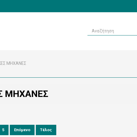
ΚΈΣ ΜΗΧΑΝΈΣ
Σ ΜΗΧΑΝΈΣ
5
Επόμενο
Τέλος