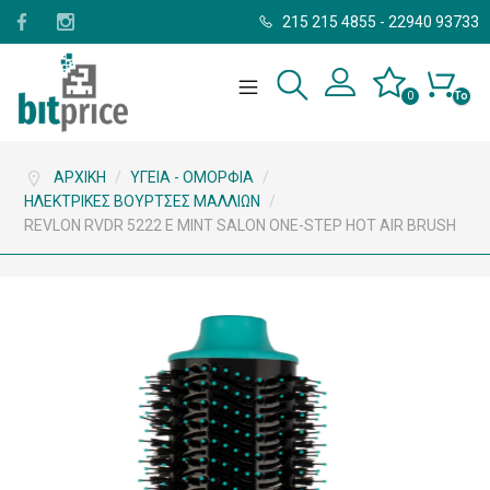
215 215 4855
-
22940 93733
0
Το
καλάθι
σας
είναι
άδειο.
ΑΡΧΙΚΉ
/
ΥΓΕΊΑ - ΟΜΟΡΦΙΆ
/
ΗΛΕΚΤΡΙΚΈΣ ΒΟΎΡΤΣΕΣ ΜΑΛΛΙΏΝ
/
REVLON RVDR 5222 E MINT SALON ONE-STEP HOT AIR BRUSH