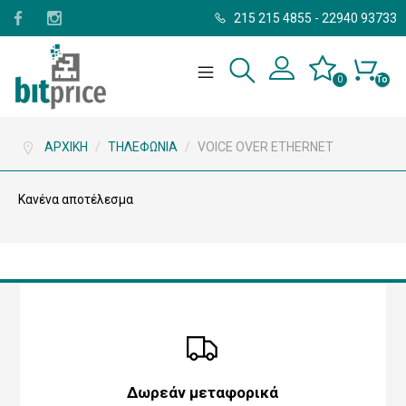
215 215 4855
-
22940 93733
0
Το
καλάθι
σας
είναι
άδειο.
ΑΡΧΙΚΉ
/
ΤΗΛΕΦΩΝΊΑ
/
VOICE OVER ETHERNET
Κανένα αποτέλεσμα
Δωρεάν μεταφορικά