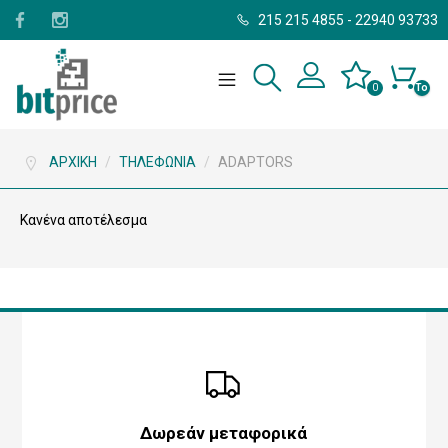
215 215 4855
-
22940 93733
0
Το
καλάθι
σας
είναι
άδειο.
ΑΡΧΙΚΉ
/
ΤΗΛΕΦΩΝΊΑ
/
ADAPTORS
Κανένα αποτέλεσμα
Δωρεάν μεταφορικά