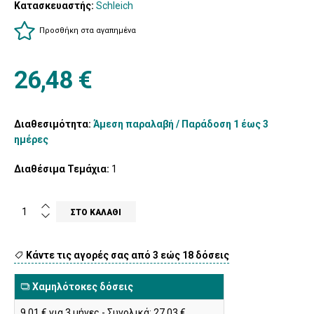
Κατασκευαστής:
Schleich
Προσθήκη στα αγαπημένα
26,48 €
Διαθεσιμότητα:
Άμεση παραλαβή / Παράδoση 1 έως 3
ημέρες
Διαθέσιμα Τεμάχια:
1
Κάντε τις αγορές σας από 3 εώς 18 δόσεις
Χαμηλότοκες δόσεις
9,01 € για 3 μήνες - Συνολικά: 27,03 €