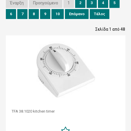
Έναρξη
Προηγούμενο
1
2
3
4
5
6
7
8
9
10
Επόμενο
Τέλος
Σελίδα 1 από 48
TFA 38.1020 kitchen timer