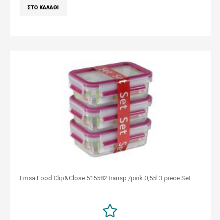
Emsa Food Clip&Close 515582 transp./pink 0,55l 3 piece Set