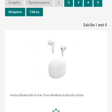
Έναρξη
Προηγούμενο
1
2
3
4
5
Επόμενο
Τέλος
Σελίδα 1 από 5
Hama Bluetooth In-Ear True Wireless Earbuds white