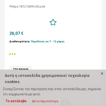
Philips TAT2100PK/00 pink
26,07 €
Διαθεσιμότητα:
Παράδοση σε 7 - 12 μέρες
×
Αυτή η ιστοσελίδα χρησιμοποιεί τεχνολογία
cookies.
Συνεχίζοντας την περιήγησή σας στην ιστοσελίδα μας, σημαίνει
ότι συμφωνείτε με αυτό.
Το κατάλαβα
Δείτε περισσότερα