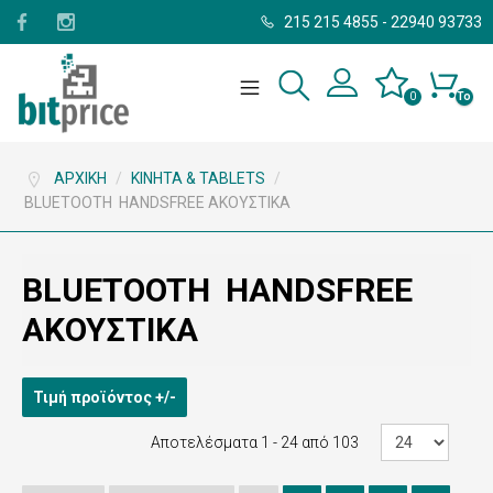
215 215 4855
-
22940 93733
0
Το
καλάθι
σας
είναι
άδειο.
ΑΡΧΙΚΉ
/
ΚΙΝΗΤΆ & TABLETS
/
BLUETOOTH HANDSFREE ΑΚΟΥΣΤΙΚΆ
BLUETOOTH HANDSFREE
ΑΚΟΥΣΤΙΚΆ
Τιμή προϊόντος +/-
Αποτελέσματα 1 - 24 από 103