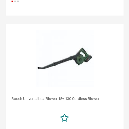
Bosch UniversalLeafBlower 18v-130 Cordless Blower