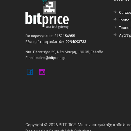
Οι παρ
Τρόπο
Τρόπο
Αγαπημ
Για παραγγελίες:
2152154855
Εξυπηρέτηση πελατών:
2294093733
Νικ. Πλαστήρα 29, Νέα Μάκρη, 190 05, Ελλάδα
Email:
sales@bitprice.gr
Copyright © 2026 BITPRICE. Με την επιφύλαξη κάθε δικ