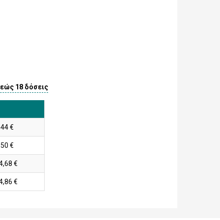
 εώς 18 δόσεις
,44 €
,50 €
4,68 €
4,86 €