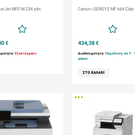
serJet MFP M 234 sdn
Canon i-SENSYS MF 664 Cdw
00 €
434,38 €
ιμότητα:
Εξαντλημένο
Διαθεσιμότητα:
Παράδοση σε 7 - 
μέρες