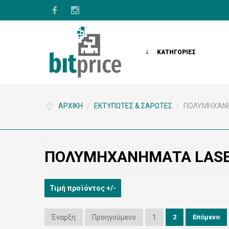
ΚΑΤΗΓΟΡΙΕΣ
ΑΡΧΙΚΉ
/
ΕΚΤΥΠΩΤΈΣ & ΣΑΡΩΤΈΣ
/
ΠΟΛΥΜΗΧΆΝ
ΠΟΛΥΜΗΧΆΝΗΜΑΤΑ LAS
Τιμή προϊόντος +/-
Έναρξη
Προηγούμενο
1
2
Επόμενο