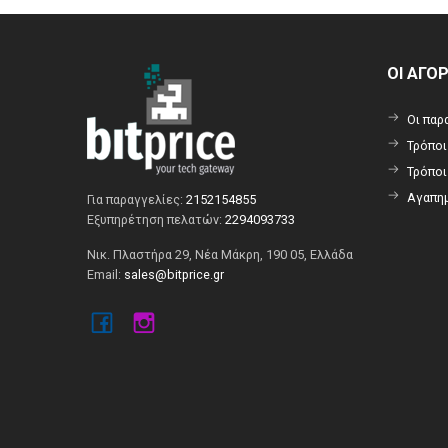
ΟΙ ΑΓΟ
Οι παρ
Τρόπο
Τρόπο
Αγαπημ
Για παραγγελίες:
2152154855
Εξυπηρέτηση πελατών:
2294093733
Νικ. Πλαστήρα 29, Νέα Μάκρη, 190 05, Ελλάδα
Email:
sales@bitprice.gr