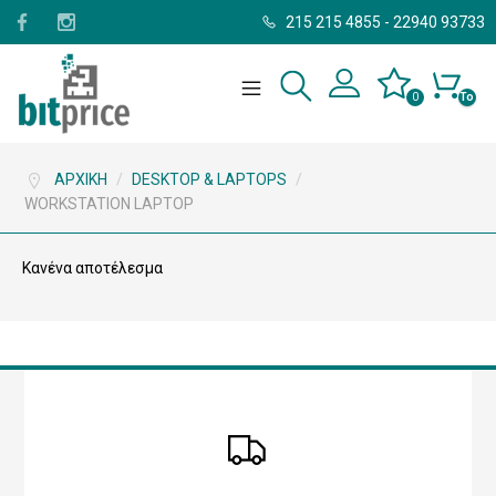
215 215 4855
-
22940 93733
0
Το
καλάθι
σας
είναι
άδειο.
ΑΡΧΙΚΉ
/
DESKTOP & LAPTOPS
/
WORKSTATION LAPTOP
Κανένα αποτέλεσμα