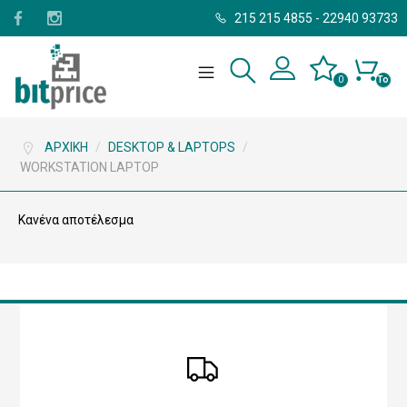
215 215 4855
-
22940 93733
0
Το
καλάθι
σας
είναι
άδειο.
ΑΡΧΙΚΉ
/
DESKTOP & LAPTOPS
/
WORKSTATION LAPTOP
Κανένα αποτέλεσμα