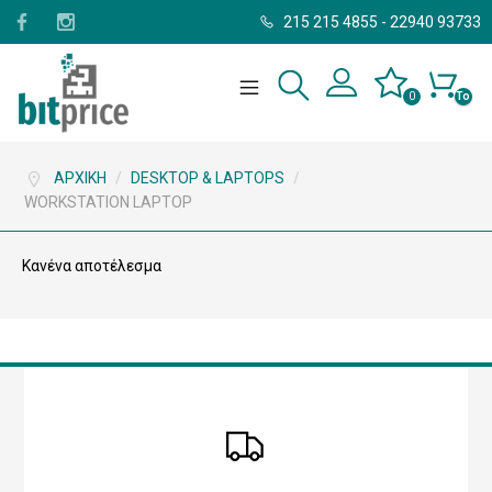
215 215 4855
-
22940 93733
0
Το
καλάθι
σας
είναι
άδειο.
ΑΡΧΙΚΉ
/
DESKTOP & LAPTOPS
/
WORKSTATION LAPTOP
Κανένα αποτέλεσμα